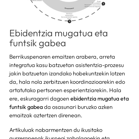
Ebidentzia mugatua eta
funtsik gabea
Berrikuspenaren emaitzen arabera, arreta
integratua kasu batzuetan asistentzia-prozesu
jakin batzuetan izandako hobekuntzekin lotzen
da, hala nola zerbitzuen koordinazioarekin edo
artatutako pertsonen esperientziarekin. Hala
ere, eskuragarri dagoen
ebidentzia mugatua eta
funtsik gabea
da osasunari buruzko azken
emaitzak aztertzen direnean.
Artikuluak nabarmentzen du ikusitako
aurrerapenak ikuspegi zabalagoekin eta