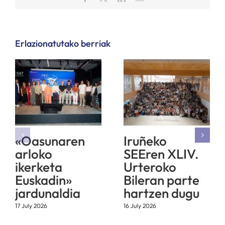
Erlazionatutako berriak
«Oasunaren
Iruñeko
arloko
SEEren XLIV.
ikerketa
Urteroko
Euskadin»
Bileran parte
jardunaldia
hartzen dugu
17 July 2026
16 July 2026