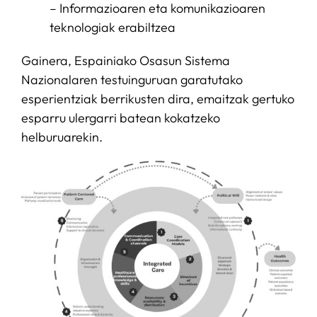
– Informazioaren eta komunikazioaren
teknologiak erabiltzea
Gainera, Espainiako Osasun Sistema
Nazionalaren testuinguruan garatutako
esperientziak berrikusten dira, emaitzak gertuko
esparru ulergarri batean kokatzeko
helburuarekin.