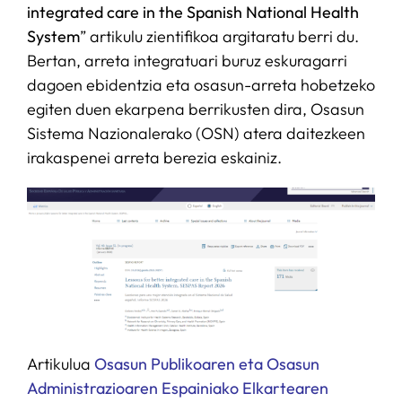
integrated care in the Spanish National Health
System
” artikulu zientifikoa argitaratu berri du.
Bertan, arreta integratuari buruz eskuragarri
dagoen ebidentzia eta osasun-arreta hobetzeko
egiten duen ekarpena berrikusten dira, Osasun
Sistema Nazionalerako (OSN) atera daitezkeen
irakaspenei arreta berezia eskainiz.
Artikulua
Osasun Publikoaren eta Osasun
Administrazioaren Espainiako Elkartearen