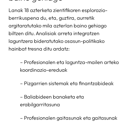
Lanak 18 azterketa zientifikoren esplorazio-
berrikuspena du, eta, guztira, aurretik
argitaratutako mila azterlan baino gehiago
biltzen ditu. Analisiak arreta integratzen
laguntzera bideratutako osasun-politikako
hainbat tresna ditu ardatz:
– Profesionalen eta laguntza-mailen arteko
koordinazio-ereduak
– Pizgarrien sistemak eta finantzabideak
– Baliabideen banaketa eta
erabilgarritasuna
– Profesionalen gaitasunak eta gaitasunak