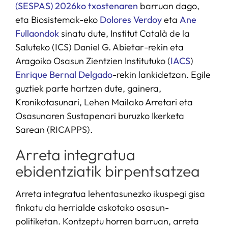
(SESPAS) 2026ko txostenaren
barruan dago,
eta Biosistemak-eko
Dolores Verdoy
eta
Ane
Fullaondok
sinatu dute, Institut Català de la
Saluteko (
ICS
)
Daniel G. Abietar
-rekin eta
Aragoiko Osasun Zientzien Institutuko (
IACS
)
Enrique Bernal Delgado
-rekin lankidetzan. Egile
guztiek parte hartzen dute, gainera,
Kronikotasunari, Lehen Mailako Arretari eta
Osasunaren Sustapenari buruzko Ikerketa
Sarean (
RICAPPS
).
Arreta integratua
ebidentziatik birpentsatzea
Arreta integratua lehentasunezko ikuspegi gisa
finkatu da herrialde askotako osasun-
politiketan. Kontzeptu horren barruan, arreta