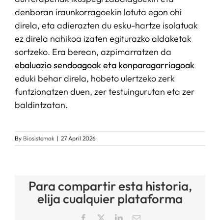
denboran iraunkorragoekin lotuta egon ohi
direla, eta adierazten du esku-hartze isolatuak
ez direla nahikoa izaten egiturazko aldaketak
sortzeko. Era berean, azpimarratzen da
ebaluazio sendoagoak eta konparagarriagoak
eduki behar direla, hobeto ulertzeko zerk
funtzionatzen duen, zer testuingurutan eta zer
baldintzatan.
By
Biosistemak
|
27 April 2026
Para compartir esta historia,
elija cualquier plataforma
Facebook
X
LinkedIn
Email