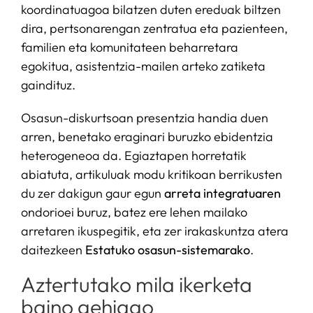
koordinatuagoa bilatzen duten ereduak biltzen
dira, pertsonarengan zentratua eta pazienteen,
familien eta komunitateen beharretara
egokitua, asistentzia-mailen arteko zatiketa
gaindituz.
Osasun-diskurtsoan presentzia handia duen
arren, benetako eraginari buruzko ebidentzia
heterogeneoa da. Egiaztapen horretatik
abiatuta, artikuluak modu kritikoan berrikusten
du zer dakigun gaur egun
arreta integratuaren
ondorioei buruz, batez ere lehen mailako
arretaren ikuspegitik, eta zer irakaskuntza atera
daitezkeen
Estatuko osasun-sistemarako
.
Aztertutako mila ikerketa
baino gehiago