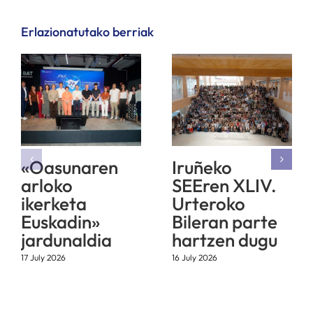
Erlazionatutako berriak
«Oasunaren
Iruñeko
arloko
SEEren XLIV.
ikerketa
Urteroko
Euskadin»
Bileran parte
jardunaldia
hartzen dugu
17 July 2026
16 July 2026