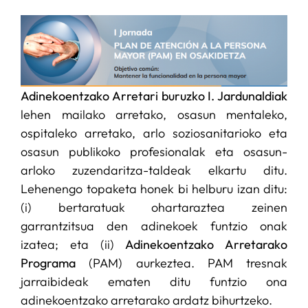
ZERBITZUAK
I+D+I LAGUNTZA
Adinekoentzako Arretari buruzko I. Jardunaldiak
lehen mailako arretako, osasun mentaleko,
ALBISTEAK
ospitaleko arretako, arlo soziosanitarioko eta
osasun publikoko profesionalak eta osasun-
arloko zuzendaritza-taldeak elkartu ditu.
Lehenengo topaketa honek bi helburu izan ditu:
(i) bertaratuak ohartaraztea zeinen
garrantzitsua den adinekoek funtzio onak
izatea; eta (ii)
Adinekoentzako Arretarako
Programa
(PAM) aurkeztea. PAM tresnak
jarraibideak ematen ditu funtzio ona
adinekoentzako arretarako ardatz bihurtzeko.