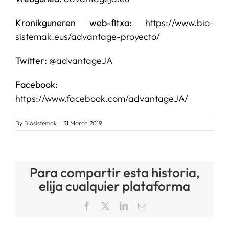
Kronikguneren web-fitxa:
https://www.bio-
sistemak.eus/advantage-proyecto/
Twitter:
@advantageJA
Facebook:
https://www.facebook.com/advantageJA/
By
Biosistemak
|
31 March 2019
Para compartir esta historia,
elija cualquier plataforma
Facebook
X
LinkedIn
Email