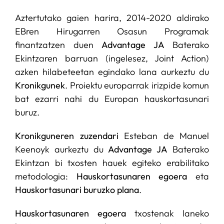
Aztertutako gaien harira, 2014-2020 aldirako
EBren Hirugarren Osasun Programak
finantzatzen duen
Advantage JA
Baterako
Ekintzaren barruan (ingelesez, Joint Action)
azken hilabeteetan egindako lana aurkeztu du
Kronikgunek
. Proiektu europarrak irizpide komun
bat ezarri nahi du Europan hauskortasunari
buruz.
Kronikguneren zuzendari
Esteban de Manuel
Keenoyk aurkeztu du
Advantage JA
Baterako
Ekintzan bi txosten hauek egiteko erabilitako
metodologia:
Hauskortasunaren egoera
eta
Hauskortasunari buruzko plana
.
Hauskortasunaren egoera
txostenak laneko