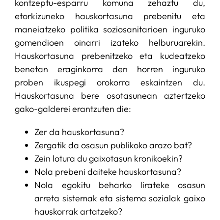
kontzeptu-esparru komuna zehaztu du,
etorkizuneko hauskortasuna prebenitu eta
maneiatzeko politika soziosanitarioen inguruko
gomendioen oinarri izateko helburuarekin.
Hauskortasuna prebenitzeko eta kudeatzeko
benetan eraginkorra den horren inguruko
proben ikuspegi orokorra eskaintzen du.
Hauskortasuna bere osotasunean aztertzeko
gako-galderei erantzuten die:
Zer da hauskortasuna?
Zergatik da osasun publikoko arazo bat?
Zein lotura du gaixotasun kronikoekin?
Nola prebeni daiteke hauskortasuna?
Nola egokitu beharko lirateke osasun
arreta sistemak eta sistema sozialak gaixo
hauskorrak artatzeko?