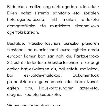
Bildutako emaitza nagusiek agerian uzten dute
EKen nahiz sistema sanitario eta sozialen
heterogeneotasuna, EB mailan aldaketa
demografikoko eta murrizketa ekonomikoko
agertoki batean.
Bestalde,
Hauskortasunari buruzko planaren
txostenak hauskortasunari aurre egiteko eredu
europar komun bat izan nahi du. Partzuergoko
22 estatu kideetako hauskortasunaren ikuspegi
orokor bat eskaintzen du, bai estatu-mailakoa,
bai eskualde-mailakoa. Dokumentuak
prebentziorako gomendioak eta iradokizunak
egiten ditu. Hauskortasunaren azterketa,
diagnostikoa eta kudeaketa.
Webgunea:
advantageja.eu