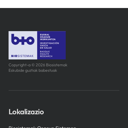
Copyright-a © 2026 Biosistemak
Eskubide guztiak babestuak
Lokalizazio