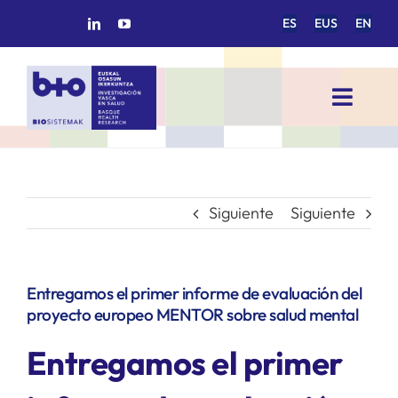
Saltar
ES
EUS
EN
al
contenido
Toggl
Navig
INICIO
BIOSISTEMAK
Siguiente
Siguiente
ÁREAS DE INVESTIGACIÓN
Entregamos el primer informe de evaluación del
proyecto europeo MENTOR sobre salud mental
GRUPOS DE INVESTIGACIÓN
Entregamos el primer
PROYECTOS/COLABORACIONES