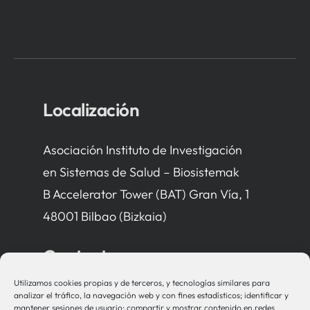
Localización
Asociación Instituto de Investigación
en Sistemas de Salud – Biosistemak
B Accelerator Tower (BAT) Gran Vía, 1
48001 Bilbao (Bizkaia)
Contacto
Utilizamos cookies propias y de terceros, y tecnologías similares para
bio-sistemak@bio-sistemak.eus
analizar el tráfico, la navegación web y con fines estadísticos; identificar y
mantener sesiones de usuario; compartir y mostrar contenido en redes