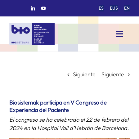
Saltar
ES
EUS
EN
al
contenido
Toggl
Navig
INICIO
BIOSISTEMAK
Siguiente
Siguiente
ÁREAS DE INVESTIGACIÓN
Biosistemak participa en V Congreso de
Experiencia del Paciente
GRUPOS DE INVESTIGACIÓN
El congreso se ha celebrado el 22 de febrero del
2024 en la Hospital Vall d’Hebrón de Barcelona.
PROYECTOS/COLABORACIONES