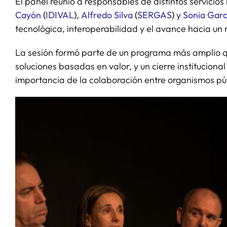
El panel reunió a responsables de distintos servicios
Cayón
(
IDIVAL
)
,
Alfredo Silva
(
SERGAS
)
y
Sonia Garc
tecnológica, interoperabilidad y el avance hacia un
La sesión formó parte de un programa más amplio qu
soluciones basadas en valor, y un cierre instituciona
importancia de la colaboración entre organismos públ