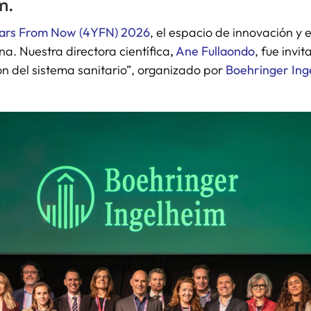
m.
ears From Now (4YFN) 2026
, el espacio de innovación y 
a. Nuestra directora científica
,
Ane Fullaondo
, fue inv
ión del sistema sanitario”, organizado por
Boehringer Ing