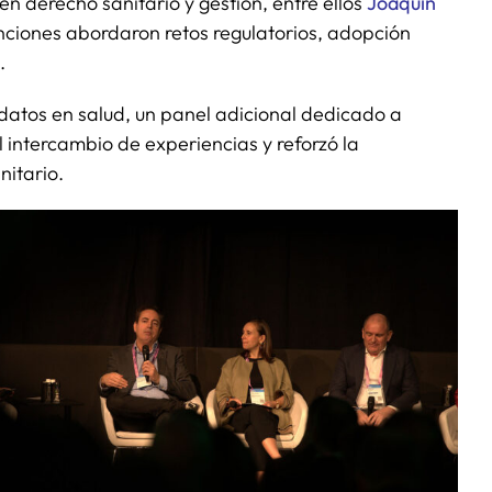
en derecho sanitario y gestión, entre ellos
Joaquín
enciones abordaron retos regulatorios, adopción
.
datos en salud, un panel adicional dedicado a
 el intercambio de experiencias y reforzó la
nitario.