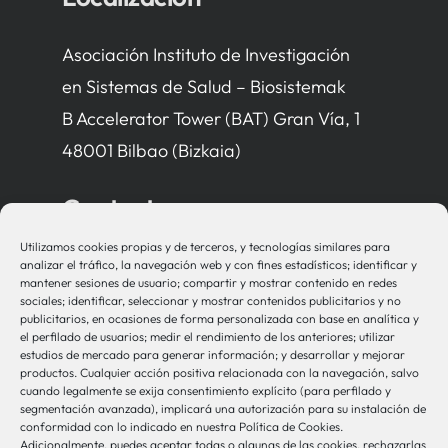
Asociación Instituto de Investigación
en Sistemas de Salud – Biosistemak
B Accelerator Tower (BAT) Gran Vía, 1
48001 Bilbao (Bizkaia)
Contacto
Utilizamos cookies propias y de terceros, y tecnologías similares para
bio-sistemak@bio-sistemak.eus
analizar el tráfico, la navegación web y con fines estadísticos; identificar y
mantener sesiones de usuario; compartir y mostrar contenido en redes
944 00 77 90
sociales; identificar, seleccionar y mostrar contenidos publicitarios y no
publicitarios, en ocasiones de forma personalizada con base en analítica y
el perfilado de usuarios; medir el rendimiento de los anteriores; utilizar
estudios de mercado para generar información; y desarrollar y mejorar
productos. Cualquier acción positiva relacionada con la navegación, salvo
Otros Enlaces
cuando legalmente se exija consentimiento explícito (para perfilado y
segmentación avanzada), implicará una autorización para su instalación de
conformidad con lo indicado en nuestra Política de Cookies.
Adicionalmente, puedes aceptar todas o algunas de las cookies, rechazarlas