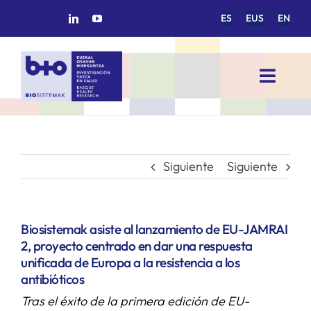
Saltar
ES
EUS
EN
al
contenido
Toggl
Navig
INICIO
BIOSISTEMAK
Siguiente
Siguiente
ÁREAS DE INVESTIGACIÓN
Biosistemak asiste al lanzamiento de EU-JAMRAI
2, proyecto centrado en dar una respuesta
GRUPOS DE INVESTIGACIÓN
unificada de Europa a la resistencia a los
antibióticos
Tras el éxito de la primera edición de EU-
PROYECTOS/COLABORACIONES