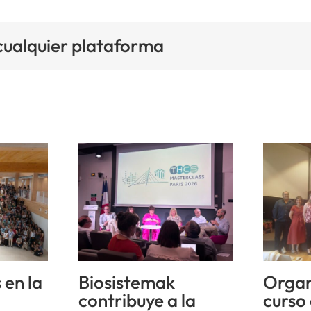
 cualquier plataforma
 en la
Biosistemak
Organ
n
contribuye a la
curso