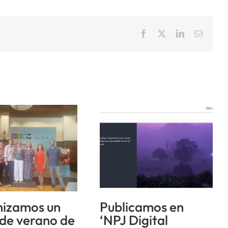
Facebook
X
LinkedIn
Correo
electrón
izamos un
Publicamos en
 de verano de
‘NPJ Digital