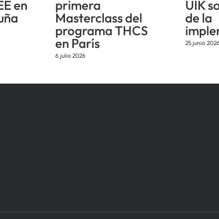
EE en
primera
UIK s
uña
Masterclass del
de la
programa THCS
imple
en París
25 junio 202
6 julio 2026