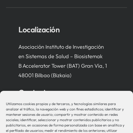
Localización
Asociación Instituto de Investigación
en Sistemas de Salud – Biosistemak
B Accelerator Tower (BAT) Gran Vía, 1
48001 Bilbao (Bizkaia)
Contacto
Utilizamos cookies propias y de terceros, y tecnologías similares para
bio-sistemak@bio-sistemak.eus
analizar el tráfico, la navegación web y con fines estadísticos; identificar y
mantener sesiones de usuario; compartir y mostrar contenido en redes
944 00 77 90
sociales; identificar, seleccionar y mostrar contenidos publicitarios y no
publicitarios, en ocasiones de forma personalizada con base en analítica y
el perfilado de usuarios; medir el rendimiento de los anteriores; utilizar