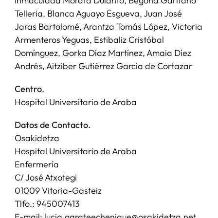
Inmaculada Morata Dulanto, Begoña Garitano
Telleria, Blanca Aguayo Esgueva, Juan José
Jaras Bartolomé, Arantza Tomás López, Victoria
Armenteros Yeguas, Estibaliz Cristóbal
Domínguez, Gorka Díaz Martínez, Amaia Díez
Andrés, Aitziber Gutiérrez García de Cortazar
Centro.
Hospital Universitario de Araba
Datos de Contacto.
Osakidetza
Hospital Universitario de Araba
Enfermería
C/ José Atxotegi
01009 Vitoria-Gasteiz
Tlfo.: 945007413
E-mail: lucia.garateechenique@osakidetza.net