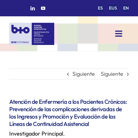
Saltar
ES
EUS
EN
al
contenido
Toggl
Navig
INICIO
BIOSISTEMAK
Siguiente
Siguiente
ÁREAS DE INVESTIGACIÓN
Atención de Enfermería a los Pacientes Crónicos:
Prevención de las complicaciones derivadas de
GRUPOS DE INVESTIGACIÓN
los Ingresos y Promoción y Evaluación de las
Líneas de Continuidad Asistencial
Investigador Principal.
PROYECTOS/COLABORACIONES